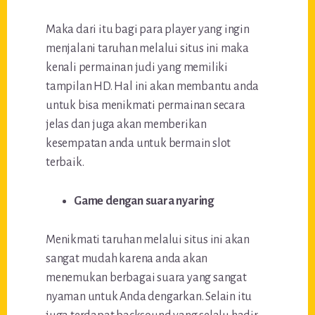
Maka dari itu bagi para player yang ingin
menjalani taruhan melalui situs ini maka
kenali permainan judi yang memiliki
tampilan HD. Hal ini akan membantu anda
untuk bisa menikmati permainan secara
jelas dan juga akan memberikan
kesempatan anda untuk bermain slot
terbaik.
Game dengan suara nyaring
Menikmati taruhan melalui situs ini akan
sangat mudah karena anda akan
menemukan berbagai suara yang sangat
nyaman untuk Anda dengarkan. Selain itu