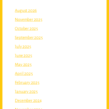
August 2026
November 2025
October 2025
September 2025
July 2025
June 2025
May 2025
April 2025
February 2025
January 2025
December 2024