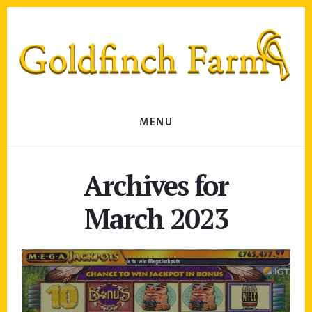
Skip
Skip
to
to
primary
content
sidebar
MENU
Archives for
March 2023