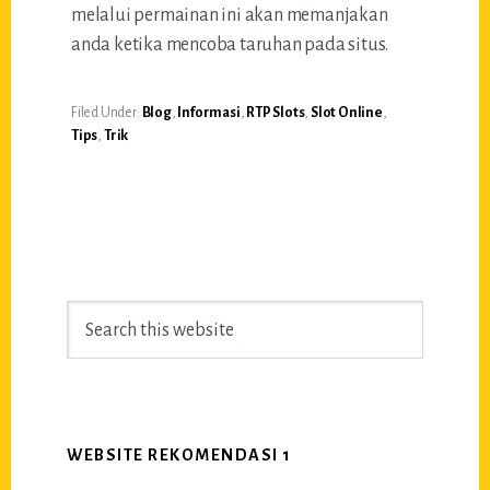
melalui permainan ini akan memanjakan
anda ketika mencoba taruhan pada situs.
Filed Under:
Blog
,
Informasi
,
RTP Slots
,
Slot Online
,
Tips
,
Trik
Primary
Search
Sidebar
this
website
WEBSITE REKOMENDASI 1