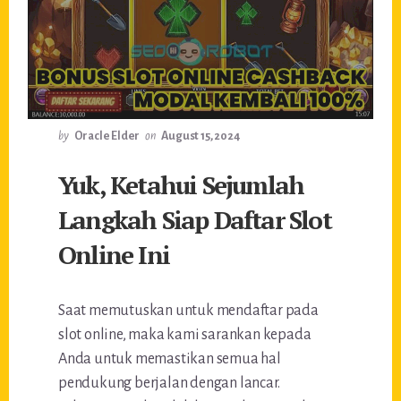
by
Oracle Elder
on
August 15, 2024
Yuk, Ketahui Sejumlah
Langkah Siap Daftar Slot
Online Ini
Saat memutuskan untuk mendaftar pada
slot online, maka kami sarankan kepada
Anda untuk memastikan semua hal
pendukung berjalan dengan lancar.