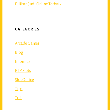
Pilihan Judi Online Terbaik
CATEGORIES
Arcade Games
Blog
Informasi
RTP Slots
Slot Online
Tips
Trik