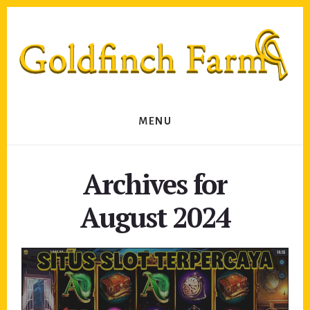
Skip
Skip
to
to
primary
content
sidebar
MENU
Archives for
August 2024