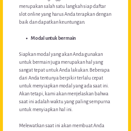
merupakan salah satu langkah siap daftar
slot online yang harus Anda terapkan dengan
baik dan dapatkan keuntungan.
Modal untuk bermain
Siapkan modal yang akan Anda gunakan
untuk bermain juga merupakan hal yang
sangat tepat untuk Anda lakukan. Beberapa
dari Anda tentunya berpikir terlalu cepat
untuk menyiapkan modal yang ada saat ini.
Akan tetapi, kami akan menjelaskan bahwa
saat ini adalah waktu yang paling sempurna
untuk menyiapkan hal ini.
Melewatkan saat ini akan membuat Anda