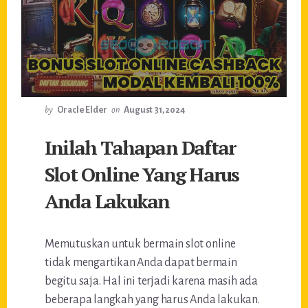
by
Oracle Elder
on
August 31, 2024
Inilah Tahapan Daftar
Slot Online Yang Harus
Anda Lakukan
Memutuskan untuk bermain slot online
tidak mengartikan Anda dapat bermain
begitu saja. Hal ini terjadi karena masih ada
beberapa langkah yang harus Anda lakukan.