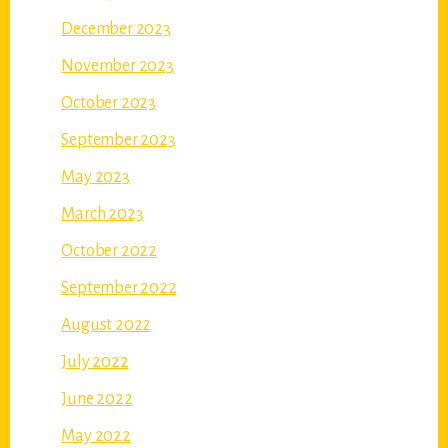
December 2023
November 2023
October 2023
September 2023
May 2023
March 2023
October 2022
September 2022
August 2022
July 2022
June 2022
May 2022