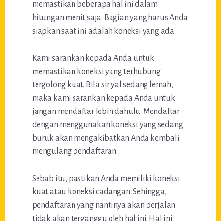
memastikan beberapa hal ini dalam
hitungan menit saja. Bagian yang harus Anda
siapkan saat ini adalah koneksi yang ada.
Kami sarankan kepada Anda untuk
memastikan koneksi yang terhubung
tergolong kuat. Bila sinyal sedang lemah,
maka kami sarankan kepada Anda untuk
jangan mendaftar lebih dahulu. Mendaftar
dengan menggunakan koneksi yang sedang
buruk akan mengakibatkan Anda kembali
mengulang pendaftaran.
Sebab itu, pastikan Anda memiliki koneksi
kuat atau koneksi cadangan. Sehingga,
pendaftaran yang nantinya akan berjalan
tidak akan terganggu oleh hal ini. Hal ini