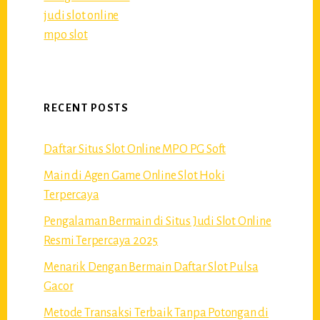
judi slot online
mpo slot
RECENT POSTS
Daftar Situs Slot Online MPO PG Soft
Main di Agen Game Online Slot Hoki
Terpercaya
Pengalaman Bermain di Situs Judi Slot Online
Resmi Terpercaya 2025
Menarik Dengan Bermain Daftar Slot Pulsa
Gacor
Metode Transaksi Terbaik Tanpa Potongan di