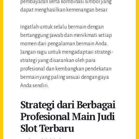
pembayaran serta kombinasi simbol yang
dapat menghasilkan kemenangan besar.
Ingatlah untuk selalu bermain dengan
bertanggung jawab dan menikmati setiap
momen dari pengalaman bermain Anda.
Jangan ragu untuk mengadaptasi strategi-
strategi yang disarankan oleh para
profesional dan kembangkan pendekatan
bermain yang paling sesuai dengan gaya
Anda sendiri.
Strategi dari Berbagai
Profesional Main Judi
Slot Terbaru