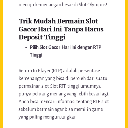
menuju kemenangan besar di Slot Olympus!
Trik Mudah Bermain Slot
Gacor Hari Ini Tanpa Harus
Deposit Tinggi
Pilih Slot Gacor Hari Ini dengan RTP
Tinggi
Return to Player (RTP) adalah persentase
kemenangan yang bisa di peroleh dari suatu
permainan slot. Slot RTP tinggi umumnya
punya peluang menang yang lebih besar lagi.
Anda bisa mencari informasi tentang RTP slot
sebelum bermain agar bisa memilih game
yang paling menguntungkan.