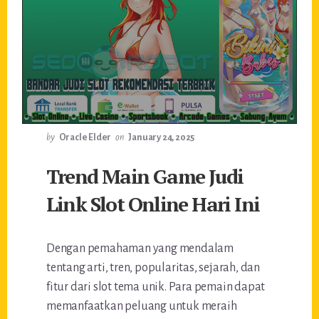
by
Oracle Elder
on
January 24, 2025
Trend Main Game Judi
Link Slot Online Hari Ini
Dengan pemahaman yang mendalam
tentang arti, tren, popularitas, sejarah, dan
fitur dari slot tema unik. Para pemain dapat
memanfaatkan peluang untuk meraih