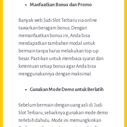
Manfaatkan Bonus dan Promo
Banyak web Judi Slot Terbaru via online
tawarkan beragam bonus. Dengan
memanfaatkan bonus ini, Anda bisa
mendapatkan tambahan modal untuk
bermain tanpa harus melakukan top-up
besar. Pastikan untuk membaca syarat dan
ketentuan setiap bonus agar Anda bisa
menggunakannya dengan maksimal.
Gunakan Mode Demo untuk Berlatih
Sebelum bermain dengan uang asli di Judi
Slot Terbaru, sebaiknya gunakan mode demo
terlebih dahulu. Mode ini memungkinkan