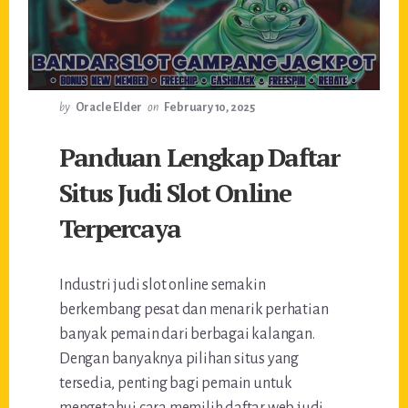
by
Oracle Elder
on
February 10, 2025
Panduan Lengkap Daftar
Situs Judi Slot Online
Terpercaya
Industri judi slot online semakin
berkembang pesat dan menarik perhatian
banyak pemain dari berbagai kalangan.
Dengan banyaknya pilihan situs yang
tersedia, penting bagi pemain untuk
mengetahui cara memilih daftar web judi