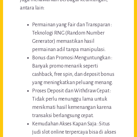
antara lain:
Permainan yang Fair dan Transparan :
Teknologi RNG (Random Number
Generator) memastikan hasil
permainan adil tanpa manipulasi.
Bonus dan Promosi Menguntungkan :
Banyak promo menarik seperti
cashback, free spin, dan deposit bonus
yang meningkatkan peluang menang.
Proses Deposit dan Withdraw Cepat :
Tidak perlu menunggu lama untuk
menikmati hasil kemenangan karena
transaksi berlangsung cepat.
Kemudahan Akses Kapan Saja : Situs
judi slot online terpercaya bisa di akses