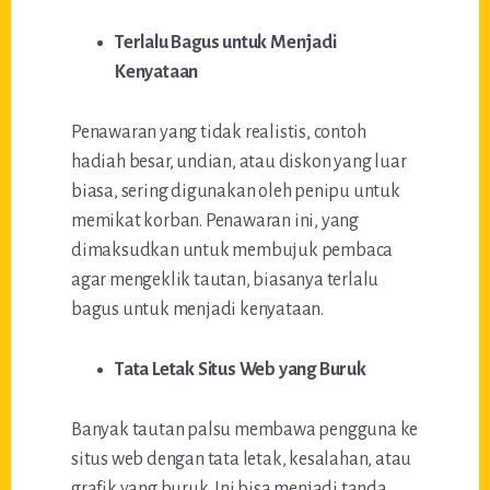
Terlalu Bagus untuk Menjadi
Kenyataan
Penawaran yang tidak realistis, contoh
hadiah besar, undian, atau diskon yang luar
biasa, sering digunakan oleh penipu untuk
memikat korban. Penawaran ini, yang
dimaksudkan untuk membujuk pembaca
agar mengeklik tautan, biasanya terlalu
bagus untuk menjadi kenyataan.
Tata Letak Situs Web yang Buruk
Banyak tautan palsu membawa pengguna ke
situs web dengan tata letak, kesalahan, atau
grafik yang buruk. Ini bisa menjadi tanda