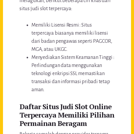
meragukan, berikut beberapa ciri khas dari
situs judi slot terpercaya:
Memiliki Lisensi Resmi : Situs
terpercaya biasanya memiliki lisensi
dari badan pengawas seperti PAGCOR,
MGA, atau UKGC.
Menyediakan Sistem Keamanan Tinggi :
Perlindungan data menggunakan
teknologi enkripsi SSL memastikan
transaksi dan informasi pribadi tetap
aman.
Daftar Situs Judi Slot Online
Terpercaya Memiliki Pilihan
Permainan Beragam