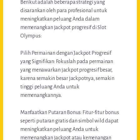
Berikut adalah beberapa strategi yang
disarankan oleh para profesional untuk
meningkatkan peluang Anda dalam
memenangkan jackpot progresif di Slot
Olympus:
Pilih Permainan dengan Jackpot Progresif
yang Signifikan: Fokuslah pada permainan
yang menawarkan jackpot progresif besar,
karena semakin besar jackpotnya, semakin
tinggi peluang Anda untuk
memenangkannya.
Manfaatkan Putaran Bonus: Fitur-fitur bonus
seperti putaran gratis dan simbol wild dapat
meningkatkan peluang Anda untuk
memenangkan jackpot atau kemenangan