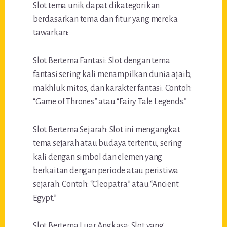
Slot tema unik dapat dikategorikan
berdasarkan tema dan fitur yang mereka
tawarkan:
Slot Bertema Fantasi: Slot dengan tema
fantasi sering kali menampilkan dunia ajaib,
makhluk mitos, dan karakter fantasi. Contoh:
“Game of Thrones” atau “Fairy Tale Legends.”
Slot Bertema Sejarah: Slot ini mengangkat
tema sejarah atau budaya tertentu, sering
kali dengan simbol dan elemen yang
berkaitan dengan periode atau peristiwa
sejarah. Contoh: “Cleopatra” atau “Ancient
Egypt.”
Slot Bertema Luar Angkasa: Slot yang