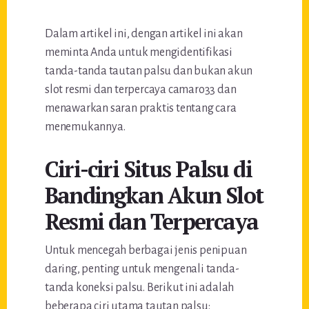
Dalam artikel ini, dengan artikel ini akan
meminta Anda untuk mengidentifikasi
tanda-tanda tautan palsu dan bukan akun
slot resmi dan terpercaya camaro33 dan
menawarkan saran praktis tentang cara
menemukannya.
Ciri-ciri Situs Palsu di
Bandingkan Akun Slot
Resmi dan Terpercaya
Untuk mencegah berbagai jenis penipuan
daring, penting untuk mengenali tanda-
tanda koneksi palsu. Berikut ini adalah
beberapa ciri utama tautan palsu: