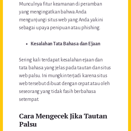
Munculnya fitur keamanan di peramban
yang mengingatkan bahwa Anda
mengunjungi situs web yang Anda yakini
sebagai upaya penipuan atau phishing.
Kesalahan Tata Bahasa dan Ejaan
Sering kali terdapat kesalahan ejaan dan
tata bahasa yang jelas pada tautan dan situs
web palsu. Ini mungkin terjadi karena situs
web tersebut dibuat dengan cepat atau oleh
seseorang yang tidak fasih berbahasa
setempat.
Cara Mengecek Jika Tautan
Palsu