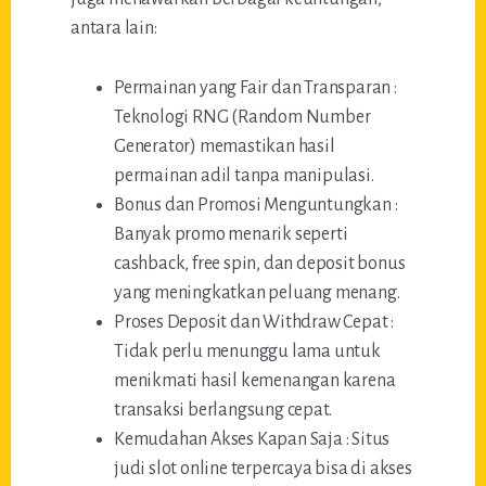
antara lain:
Permainan yang Fair dan Transparan :
Teknologi RNG (Random Number
Generator) memastikan hasil
permainan adil tanpa manipulasi.
Bonus dan Promosi Menguntungkan :
Banyak promo menarik seperti
cashback, free spin, dan deposit bonus
yang meningkatkan peluang menang.
Proses Deposit dan Withdraw Cepat :
Tidak perlu menunggu lama untuk
menikmati hasil kemenangan karena
transaksi berlangsung cepat.
Kemudahan Akses Kapan Saja : Situs
judi slot online terpercaya bisa di akses