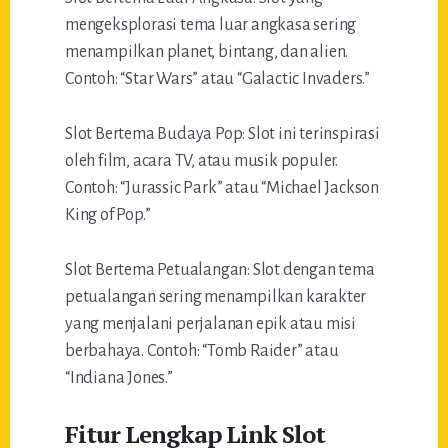
mengeksplorasi tema luar angkasa sering
menampilkan planet, bintang, dan alien.
Contoh: “Star Wars” atau “Galactic Invaders.”
Slot Bertema Budaya Pop: Slot ini terinspirasi
oleh film, acara TV, atau musik populer.
Contoh: “Jurassic Park” atau “Michael Jackson
King of Pop.”
Slot Bertema Petualangan: Slot dengan tema
petualangan sering menampilkan karakter
yang menjalani perjalanan epik atau misi
berbahaya. Contoh: “Tomb Raider” atau
“Indiana Jones.”
Fitur Lengkap Link Slot