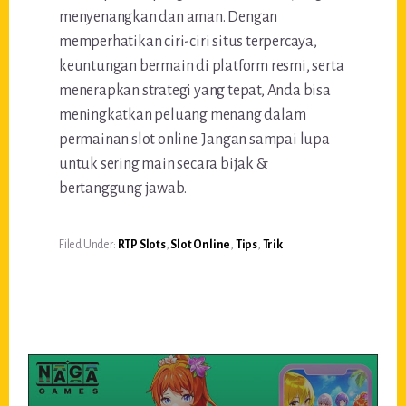
menyenangkan dan aman. Dengan
memperhatikan ciri-ciri situs terpercaya,
keuntungan bermain di platform resmi, serta
menerapkan strategi yang tepat, Anda bisa
meningkatkan peluang menang dalam
permainan slot online. Jangan sampai lupa
untuk sering main secara bijak &
bertanggung jawab.
Filed Under:
RTP Slots
,
Slot Online
,
Tips
,
Trik