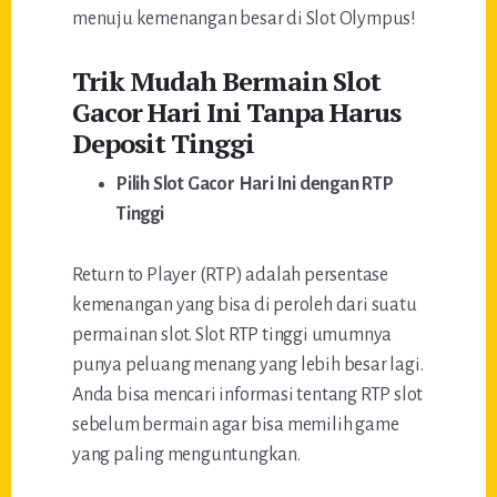
menuju kemenangan besar di Slot Olympus!
Trik Mudah Bermain Slot
Gacor Hari Ini Tanpa Harus
Deposit Tinggi
Pilih Slot Gacor Hari Ini dengan RTP
Tinggi
Return to Player (RTP) adalah persentase
kemenangan yang bisa di peroleh dari suatu
permainan slot. Slot RTP tinggi umumnya
punya peluang menang yang lebih besar lagi.
Anda bisa mencari informasi tentang RTP slot
sebelum bermain agar bisa memilih game
yang paling menguntungkan.