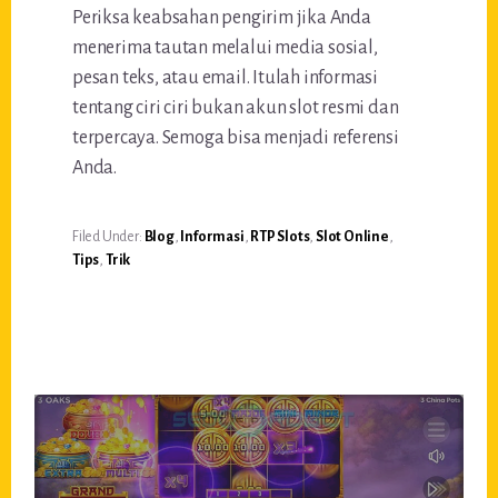
Periksa keabsahan pengirim jika Anda
menerima tautan melalui media sosial,
pesan teks, atau email. Itulah informasi
tentang ciri ciri bukan akun slot resmi dan
terpercaya. Semoga bisa menjadi referensi
Anda.
Filed Under:
Blog
,
Informasi
,
RTP Slots
,
Slot Online
,
Tips
,
Trik