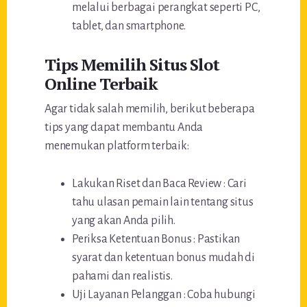
melalui berbagai perangkat seperti PC,
tablet, dan smartphone.
Tips Memilih Situs Slot
Online Terbaik
Agar tidak salah memilih, berikut beberapa
tips yang dapat membantu Anda
menemukan platform terbaik:
Lakukan Riset dan Baca Review : Cari
tahu ulasan pemain lain tentang situs
yang akan Anda pilih.
Periksa Ketentuan Bonus : Pastikan
syarat dan ketentuan bonus mudah di
pahami dan realistis.
Uji Layanan Pelanggan : Coba hubungi