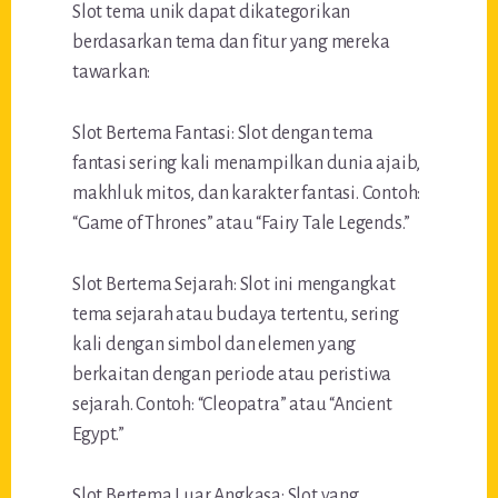
Slot tema unik dapat dikategorikan
berdasarkan tema dan fitur yang mereka
tawarkan:
Slot Bertema Fantasi: Slot dengan tema
fantasi sering kali menampilkan dunia ajaib,
makhluk mitos, dan karakter fantasi. Contoh:
“Game of Thrones” atau “Fairy Tale Legends.”
Slot Bertema Sejarah: Slot ini mengangkat
tema sejarah atau budaya tertentu, sering
kali dengan simbol dan elemen yang
berkaitan dengan periode atau peristiwa
sejarah. Contoh: “Cleopatra” atau “Ancient
Egypt.”
Slot Bertema Luar Angkasa: Slot yang