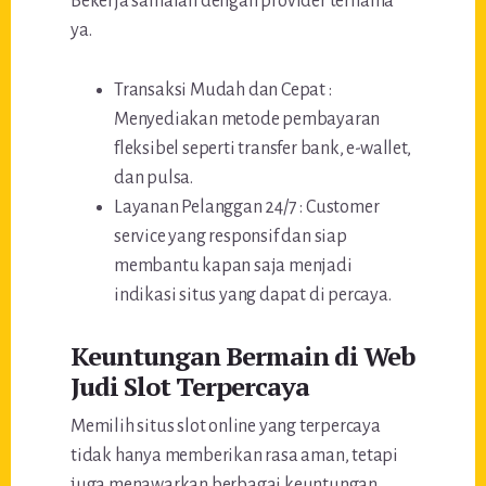
Bekerja samalah dengan provider ternama
ya.
Transaksi Mudah dan Cepat :
Menyediakan metode pembayaran
fleksibel seperti transfer bank, e-wallet,
dan pulsa.
Layanan Pelanggan 24/7 : Customer
service yang responsif dan siap
membantu kapan saja menjadi
indikasi situs yang dapat di percaya.
Keuntungan Bermain di Web
Judi Slot Terpercaya
Memilih situs slot online yang terpercaya
tidak hanya memberikan rasa aman, tetapi
juga menawarkan berbagai keuntungan,