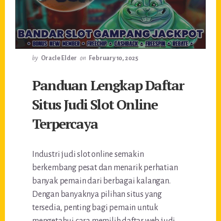
by
Oracle Elder
on
February 10, 2025
Panduan Lengkap Daftar
Situs Judi Slot Online
Terpercaya
Industri judi slot online semakin
berkembang pesat dan menarik perhatian
banyak pemain dari berbagai kalangan.
Dengan banyaknya pilihan situs yang
tersedia, penting bagi pemain untuk
mengetahui cara memilih daftar web judi