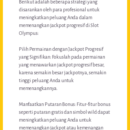
Berikut adalah beberapa strategi yang
disarankan oleh para profesional untuk
meningkatkan peluang Anda dalam
memenangkan jackpot progresif di Slot
Olympus:
Pilih Permainan dengan Jackpot Progresif
yang Signifikan: Fokuslah pada permainan
yang menawarkan jackpot progresif besar,
karena semakin besar jackpotnya, semakin
tinggi peluang Anda untuk
memenangkannya.
Manfaatkan Putaran Bonus: Fitur-fitur bonus
seperti putaran gratis dan simbol wild dapat
meningkatkan peluang Anda untuk
memenangkan jackpot atau kemenangan